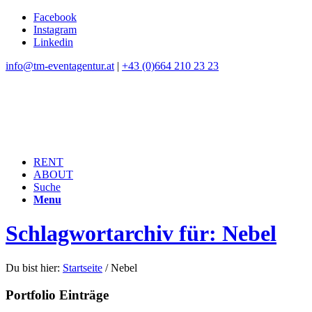
Facebook
Instagram
Linkedin
info@tm-eventagentur.at
|
+43 (0)664 210 23 23
RENT
ABOUT
Suche
Menu
Schlagwortarchiv für: Nebel
Du bist hier:
Startseite
/
Nebel
Portfolio Einträge